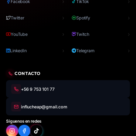
›
›
Facebook
TikTok
›
›
Twitter
Spotify
›
›
YouTube
Twitch
›
›
LinkedIn
Telegram
CONTACTO
+56 9 753 101 77
influcheap@gmail.com
Síguenos en redes