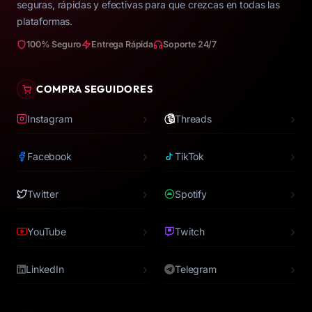
de
seguras, rápidas y efectivas para que crezcas en todas las
plataformas.
producto
100% Seguro
Entrega Rápida
Soporte 24/7
COMPRA SEGUIDORES
›
›
Instagram
Threads
›
›
Facebook
TikTok
›
›
Twitter
Spotify
›
›
YouTube
Twitch
›
›
LinkedIn
Telegram