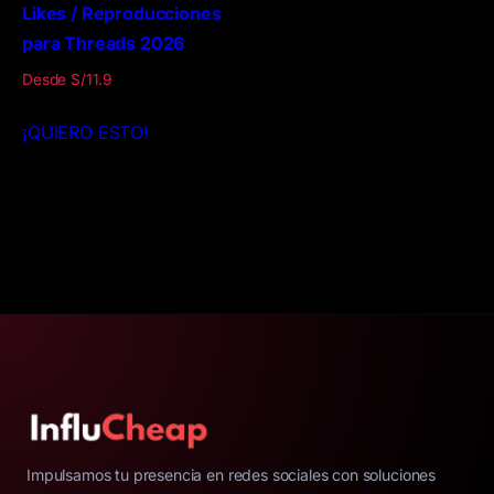
Likes / Reproducciones
para Threads 2026
Desde
S/
11.9
Este
¡QUIERO ESTO!
producto
tiene
múltiples
variantes.
Las
opciones
se
pueden
elegir
en
la
página
Impulsamos tu presencia en redes sociales con soluciones