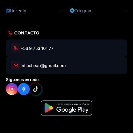
›
›
LinkedIn
Telegram
CONTACTO
+56 9 753 101 77
influcheap@gmail.com
Síguenos en redes