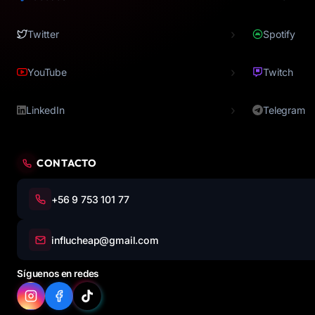
›
Twitter
Spotify
›
YouTube
Twitch
›
LinkedIn
Telegram
CONTACTO
+56 9 753 101 77
influcheap@gmail.com
Síguenos en redes