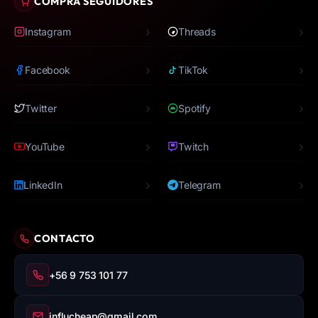
COMPRA SEGUIDORES
›
›
Instagram
Threads
›
›
Facebook
TikTok
›
›
Twitter
Spotify
›
›
YouTube
Twitch
›
›
LinkedIn
Telegram
CONTACTO
+56 9 753 101 77
influcheap@gmail.com