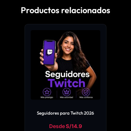
Productos relacionados
Este
producto
tiene
múltiples
variantes.
Las
opciones
se
pueden
elegir
en
Seguidores para Twitch 2026
la
Desde
S/
14.9
página