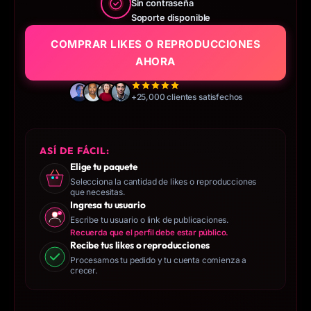
Sin contraseña
Soporte disponible
COMPRAR LIKES O REPRODUCCIONES
AHORA
+25,000 clientes satisfechos
ASÍ DE FÁCIL:
Elige tu paquete
Selecciona la cantidad de likes o reproducciones
que necesitas.
Ingresa tu usuario
Escribe tu usuario o link de publicaciones.
Recuerda que el perfil debe estar público.
Recibe tus likes o reproducciones
Procesamos tu pedido y tu cuenta comienza a
crecer.