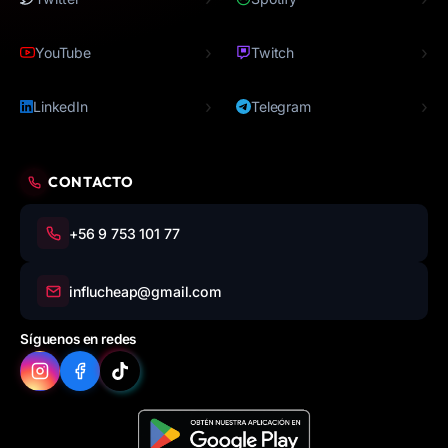
›
›
YouTube
Twitch
›
›
LinkedIn
Telegram
CONTACTO
+56 9 753 101 77
influcheap@gmail.com
Síguenos en redes