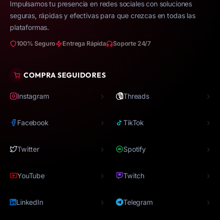
Impulsamos tu presencia en redes sociales con soluciones
seguras, rápidas y efectivas para que crezcas en todas las
plataformas.
100% Seguro
Entrega Rápida
Soporte 24/7
COMPRA SEGUIDORES
›
›
Instagram
Threads
›
›
Facebook
TikTok
›
›
Twitter
Spotify
›
›
YouTube
Twitch
›
›
LinkedIn
Telegram